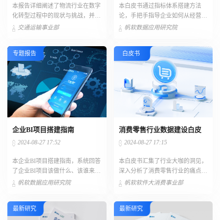
本报告详细阐述了物流行业在数字
本白皮书通过指标体系搭建方法
化转型过程中的现状与挑战，并提
论，手把手指导企业如何从经营战
出了一个创新的解决方案——物流
略出发，分解关键业务动作，形成
交通运输事业部
帆软数据应用研究院
可视化控制塔。
公司级指标体系。
专题报告
白皮书
企业BI项目搭建指南
消费零售行业数据建设白皮
书 2.0
2024-08-27 17:52
2024-08-27 17:15
本企业BI项目搭建指南，系统回答
本白皮书汇集了行业大咖的洞见，
了企业BI项目该做什么、该谁来
深入分析了消费零售行业的痛点与
做、该怎么做，以及如何在企业内
思考，并通过精品案例展示了数据
帆软数据应用研究院
帆软软件大消费事业部
把BI项目成功运营起来产出业务价
建设在优化用户体验、营销策略方
值等问题。
面的巨大潜力。
最新研究
最新研究