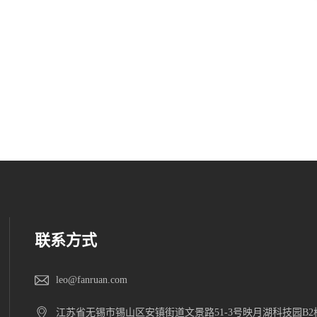
联系方式
leo@fanruan.com
江苏省无锡市锡山区安镇街道文景路51-3号映月湖科技园B2